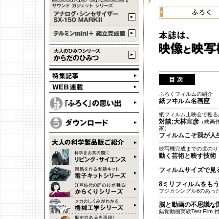
ふろくフィルムの紹介
紙フヰルム名画座
紙フィルム上映会で甦る
対談:大林宣彦
（映画
家）
フィルムこそ我が人
映写機完成までの道のり
動く芸術と映す技術
フィルムサイズで見
8ミリフィルムをも
フジカシングル8のあっ
脳と動画の不思議な
錯覚動画実験Test Film 