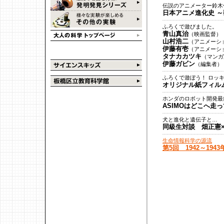
伝説のアニメーター鈴木
日本アニメ進化史 
ふろくで遊びました。
青山真治
（映画監督）
山村浩二
（アニメーシ
伊藤有壱
（アニメーシ
タナカカツキ
（マンガ
伊藤ガビン
（編集者）
ふろくで遊ぼう！ ロッ
オリジナル紙フィル
ホンダのロボット開発最前
ASIMOはどこへ走
犬と進化と遺伝子と…
同級生対談 畑正憲
生命情報科学の源流
第5回 1942～19