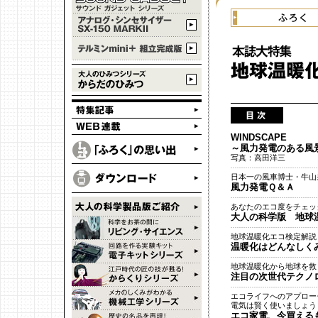
WINDSCAPE
～風力発電のある風
写真：高田洋三
日本一の風車博士・牛山
風力発電Ｑ＆Ａ
あなたのエコ度をチェッ
大人の科学版 地球
地球温暖化エコ検定解説
温暖化はどんなしく
地球温暖化から地球を救
注目の次世代テクノ
エコライフへのアプロー
電気は賢く使いましょう
エコ家電、今買える