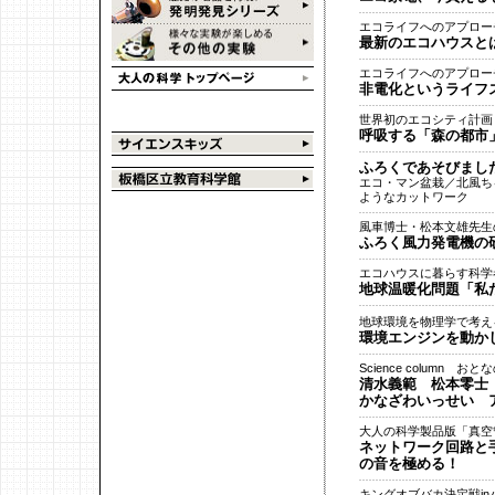
エコライフへのアプロー
最新のエコハウスと
エコライフへのアプロー
非電化というライフ
世界初のエコシティ計画
呼吸する「森の都市
ふろくであそびまし
エコ・マン盆栽／北風ち
ようなカットワーク
風車博士・松本文雄先生
ふろく風力発電機の
エコハウスに暮らす科学
地球温暖化問題「私
地球環境を物理学で考え
環境エンジンを動か
Science column お
清水義範 松本零士
かなざわいっせい 
大人の科学製品版「真空
ネットワーク回路と
の音を極める！
キングオブバカ決定戦inバ