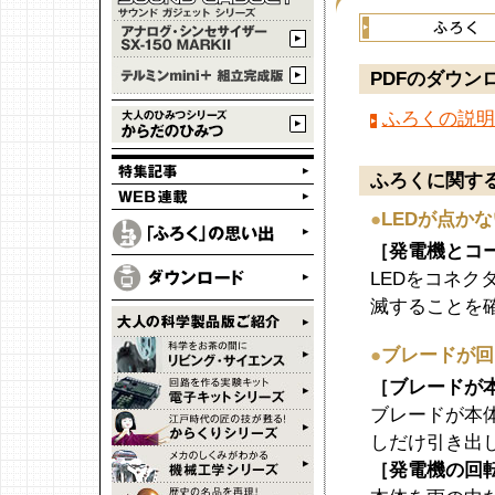
PDFのダウン
ふろくの説明書
ふろくに関す
●
LEDが点か
［発電機とコ
LEDをコネク
滅することを
●
ブレードが回
［ブレードが
ブレードが本
しだけ引き出
［発電機の回